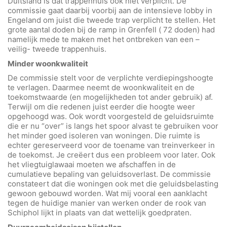
Duitsland is dat trappenhuis ook niet verplicht. De
commissie gaat daarbij voorbij aan de intensieve lobby in
Engeland om juist die tweede trap verplicht te stellen. Het
grote aantal doden bij de ramp in Grenfell ( 72 doden) had
namelijk mede te maken met het ontbreken van een –
veilig- tweede trappenhuis.
Minder woonkwaliteit
De commissie stelt voor de verplichte verdiepingshoogte
te verlagen. Daarmee neemt de woonkwaliteit en de
toekomstwaarde (en mogelijkheden tot ander gebruik) af.
Terwijl om die redenen juist eerder die hoogte weer
opgehoogd was. Ook wordt voorgesteld de geluidsruimte
die er nu “over” is langs het spoor alvast te gebruiken voor
het minder goed isoleren van woningen. Die ruimte is
echter gereserveerd voor de toename van treinverkeer in
de toekomst. Je creëert dus een probleem voor later. Ook
het vliegtuiglawaai moeten we afschaffen in de
cumulatieve bepaling van geluidsoverlast. De commissie
constateert dat die woningen ook met die geluidsbelasting
gewoon gebouwd worden. Wat mij vooral een aanklacht
tegen de huidige manier van werken onder de rook van
Schiphol lijkt in plaats van dat wettelijk goedpraten.