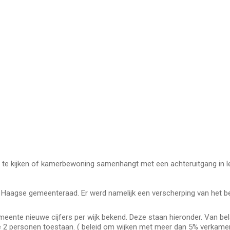
te kijken of kamerbewoning samenhangt met een achteruitgang in leef
aagse gemeenteraad. Er werd namelijk een verscherping van het belei
meente nieuwe cijfers per wijk bekend. Deze staan hieronder. Van be
2 personen toestaan. ( beleid om wijken met meer dan 5% verkamer